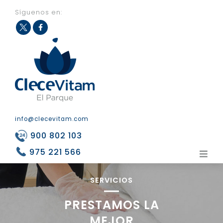
Síguenos en:
Fac
Twit
eb
ter
ook
info@clecevitam.com
900 802 103
975 221 566
SERVICIOS
PRESTAMOS LA
MEJOR