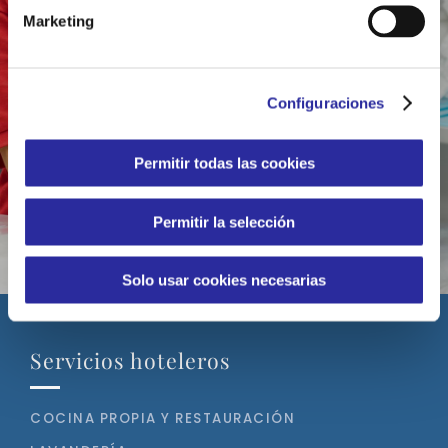
n
Marketing
d
e
c
Configuraciones
o
n
s
Permitir todas las cookies
e
n
Permitir la selección
t
i
m
Solo usar cookies necesarias
i
e
n
Servicios hoteleros
t
o
COCINA PROPIA Y RESTAURACIÓN