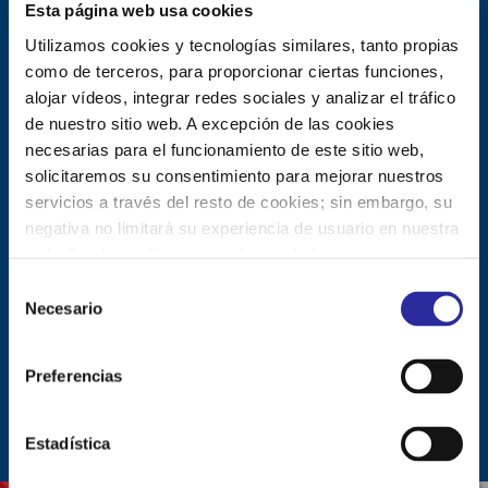
Esta página web usa cookies
MANTENIMIENTO DE LAS CAPACIDADES
COGNITIVAS
Utilizamos cookies y tecnologías similares, tanto propias
como de terceros, para proporcionar ciertas funciones,
TERAPIA OCUPACIONAL PARA LA RECUPERACIÓN
alojar vídeos, integrar redes sociales y analizar el tráfico
DE LA AUTONOMÍA EN LAS ACTIVIDADES BÁSICAS
de nuestro sitio web. A excepción de las cookies
FISIOTERAPIA Y REHABILITACIÓN
necesarias para el funcionamiento de este sitio web,
ATENCIÓN EN PROCESOS DE CONVALECENCIA
solicitaremos su consentimiento para mejorar nuestros
servicios a través del resto de cookies; sin embargo, su
DIETISTA / NUTRICIONISTA
negativa no limitará su experiencia de usuario en nuestra
CUIDADOS PALIATIVOS
web. Puede configurar o rechazar de forma
ORIENTACIÓN EN MATERIA AUDITIVA Y DENTAL
personalizada su uso pulsando “Configuraciones”. Para
S
más información, puede consultar nuestra
Política de
Necesario
e
PODOLOGÍA
Cookies
.
l
GESTIÓN FARMACÉUTICA INTEGRAL
e
Preferencias
c
Ver más
c
i
Estadística
ó