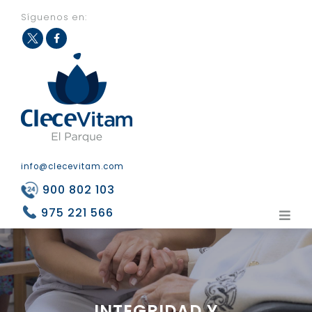
Síguenos en:
Fac
Twit
eb
ter
ook
info@clecevitam.com
900 802 103
975 221 566
INTEGRIDAD Y