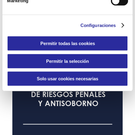
Marketing
d
e
c
Configuraciones
o
n
s
Permitir todas las cookies
e
n
Permitir la selección
t
i
m
Solo usar cookies necesarias
i
e
n
t
o